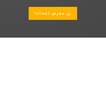
زر معرض أعمالنا
إدارة المشروعات
عبر فريق من المهندسين والاستشاريين
المتخصصين لتضمن مشروعاً ناجحاً.
تحليل المشروعات
نوظف امكانياتنا وصلاحياتنا لنخدم عملاؤنا
وشركاء نجاحنا في تحليل مشروعاتهم بدقة.