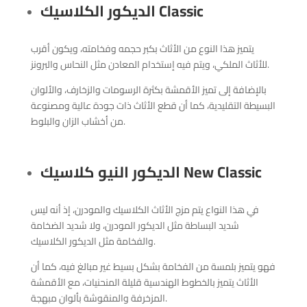
Classic
الديكور الكلاسيك
يتميز هذا النوع من الأثاث بكبر حجمه وفخامته، ويكون أقرب
للأثاث الملكي، ويتم فيه إستخدام المعادن مثل النحاس والبرونز.
بالإضافة إلى تميز الأقمشة بكثرة الرسومات والزخارف، والألوان
البسيطة التقليدية، كما أن قطع الأثاث ذات جودة عالية ومصنوعة
من أخشاب الزان والبلوط.
New Classic
الديكور النيو كلاسيك
في هذا النواع يتم مزج الأثاث الكلاسيك والمودرن، إذ أنه ليس
شديد البساطة مثل الديكور المودرن، ولا شديد الضخامة
والفخامة مثل الديكور الكلاسيك.
فهو يتميز بلمسة من الفخامة بشكل بسيط غير مبالغ فيه، كما أن
الأثاث يتميز بالخطوط الهندسية قليلة المنحنيات، مع الأقمشة
المزخرفة والمنقوشة بألوان مبهجة.