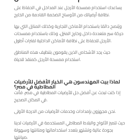
يساعدك استخدام ممسحة الأرجل عند المداخل في الحفاظ على
نظافة أرضياتك من الأوساخ الضخمة القادمة من الخارج.
ويُنصح دائمًا باستخدام الأماكن التجارية وكذلك المنازل التي بها
حركة سير متعددة داخل وخارج المنزل، وذلك باستخدام ممسحات
الأرجل للحفاظ على نظافة الأماكن الداخلية لفترات أطول.
حيث يجد الأشخاص الذين يقومون بتنظيف هذه المناطق
استخدام ممسحة الأرجل كمنقذ للحياة.
لماذا بيت المهندسون هي الخيار الأفضل للأرضيات
المطاطية في مصر؟
إذا كنت تبحث عن أفضل حل للأرضيات المطاطية في مصر، فأنت
في المكان الصحيح.
نحن مجهزون بإمدادات وخدمات الأرضيات من الدرجة الأولى.
حيث تتميز الألواح والبلاط المطاطي المستخدمة في الأرضيات لدينا
بجودة عالية وتشتهر بتعدد استخداماتها ومتانتها وسهولة
صيانتها،