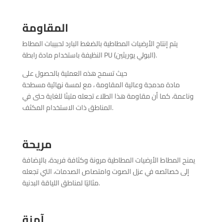
المقاومة
يتم إنتاج الأرضيات المطاطية بالضغط البارد لحبيبات المطاط
النظيفة باستخدام مادة رابطة PU (البولي يوريثين).
حيث تسمح هذه العملية بالحصول على
مادة مدمجة وعالية المقاومة ، مع لمسة نهائية مسطحة
وناعمة، كما أن مقاومة هذا الطلاء تجعله متينًا للغاية حتى في
المناطق ذات الاستخدام المكثف.
مريح
ة
يمنح المطاط الأرضيات المطاطية مرونة وكثافة فريدة، بالإضافة
إلى خصائصه في عزل الصوت وامتصاص الصدمات، التي تجعله
مثاليًا لمناطق اللياقة البدنية.
آمنة