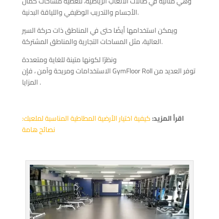
وهي مثالية في صالات الألعاب الرياضية، لتغطية مساحات كمال
الأجسام والتدريب الوظيفي واللياقة البدنية.
ويمكن استخدامها أيضًا حتى في المناطق ذات حركة السير
العالية، مثل المساحات التجارية والمناطق المشتركة.
ونظرًا لكونها متينة للغاية ومتعددة
الاستخدامات ومريحة وآمن ، فإن GymFloor Roll توفر العديد من
المزايا .
اقرأ المزيد:
كيفية اختيار الأرضية المطاطية المناسبة لملعبك:
نصائح هامة